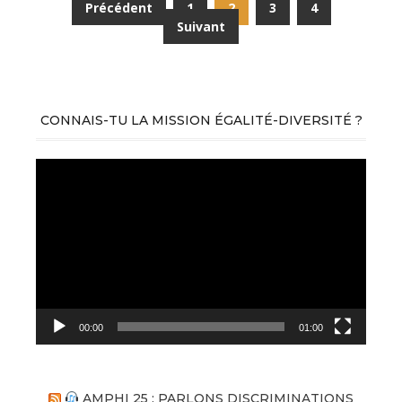
Navigation
Précédent
1
2
3
4
des
Suivant
articles
CONNAIS-TU LA MISSION ÉGALITÉ-DIVERSITÉ ?
Lecteur
vidéo
00:00
01:00
AMPHI 25 : PARLONS DISCRIMINATIONS