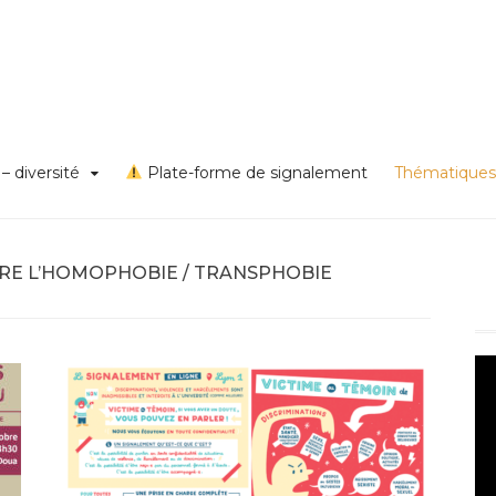
s VSS et discriminations
on égalité – diversité – Un
rd Lyon 1
– diversité
Plate-forme de signalement
Thématiques
RE L’HOMOPHOBIE / TRANSPHOBIE
Le
vi