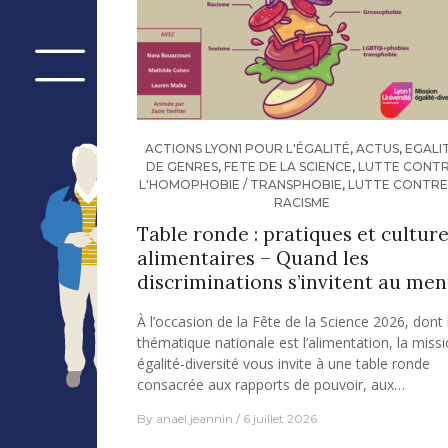
ACTIONS LYON1 POUR L'ÉGALITÉ
,
ACTUS
,
EGALI
DE GENRES
,
FETE DE LA SCIENCE
,
LUTTE CONT
L'HOMOPHOBIE / TRANSPHOBIE
,
LUTTE CONTRE
RACISME
Table ronde : pratiques et cultur
alimentaires – Quand les
discriminations s’invitent au me
À l’occasion de la Fête de la Science 2026, dont 
thématique nationale est l’alimentation, la miss
égalité-diversité vous invite à une table ronde
consacrée aux rapports de pouvoir, aux…
By
anael.jeannin
6 juillet 2026