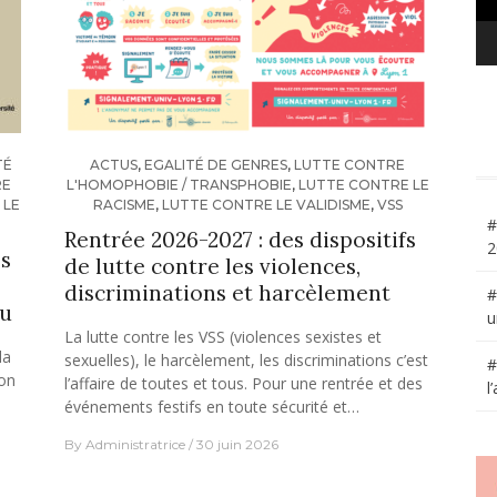
TÉ
ACTUS
,
EGALITÉ DE GENRES
,
LUTTE CONTRE
RE
L'HOMOPHOBIE / TRANSPHOBIE
,
LUTTE CONTRE LE
 LE
RACISME
,
LUTTE CONTRE LE VALIDISME
,
VSS
#
Rentrée 2026-2027 : des dispositifs
2
es
de lutte contre les violences,
discriminations et harcèlement
#
nu
u
La lutte contre les VSS (violences sexistes et
la
sexuelles), le harcèlement, les discriminations c’est
#
ion
l’affaire de toutes et tous. Pour une rentrée et des
l
événements festifs en toute sécurité et…
By
Administratrice
30 juin 2026