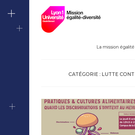
Lutte contre le
Skip
Missi
to
content
Berna
La mission égalité 
CATÉGORIE :
LUTTE CONT