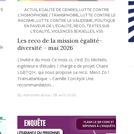
TÉ
ACTUS
,
EGALITÉ DE GENRES
,
LUTTE CONTRE
L'HOMOPHOBIE / TRANSPHOBIE
,
LUTTE CONTRE LE
RACISME
,
LUTTE CONTRE LE VALIDISME
,
POLITIQUE
EN FAVEUR DE L'ÉGALITÉ
,
RECO
,
TEXTES SUR
L'ÉGALITÉ
,
VIOLENCES SEXUELLES
,
VSS
Les reco de la mission égalité-
le
diversité – mai 2026
L’invité·e du mois Ce mois-ci, c’est Zo Michiels,
ingénieur·e d’études / chargé·e de projet Chaire
LGBTQI+, qui nous propose sa reco. Merci Zo !
Transatlantique – Camille Corcéjoli Une
recommandation…
By
Administratrice
28 avril 2026