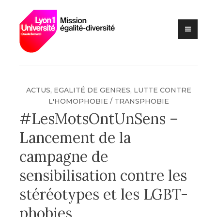
Lutte contre les VSS et
Skip
Mission
discriminations
to
égalité –
content
diversité –
Université
Claude
Bernard Lyon
ACTUS
,
EGALITÉ DE GENRES
,
LUTTE CONTRE
1
L'HOMOPHOBIE / TRANSPHOBIE
#LesMotsOntUnSens –
Lancement de la
campagne de
sensibilisation contre les
stéréotypes et les LGBT-
phobies