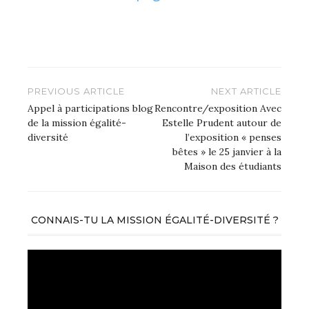
Navigation
PREVIOUS ARTICLE
NEXT ARTICLE
de
Appel à participations blog
Rencontre/exposition Avec
de la mission égalité-
Estelle Prudent autour de
l’article
diversité
l’exposition « penses
bêtes » le 25 janvier à la
Maison des étudiants
CONNAIS-TU LA MISSION ÉGALITÉ-DIVERSITÉ ?
Lecteur
vidéo