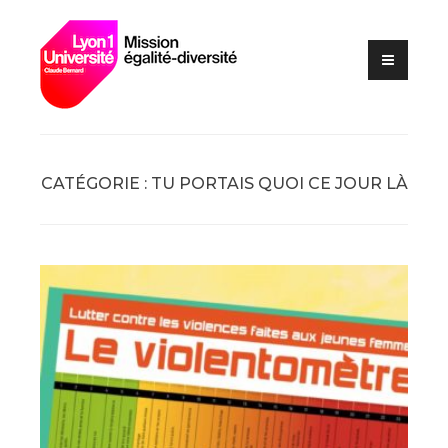
Lutte contre les VSS et
Skip
Mission
discriminations
to
égalité –
content
diversité –
Université
Claude
Bernard Lyon
CATÉGORIE :
TU PORTAIS QUOI CE JOUR LÀ
1