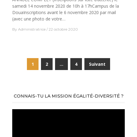
samedi 14 novembre 2020 de 10h à 17hCampus de la
DouaInscriptions avant le 6 novembre 2020 par mail
(avec une photo de votre…
By
Administratrice
22 octobre 2020
Navigation
1
2
…
4
Suivant
des
articles
CONNAIS-TU LA MISSION ÉGALITÉ-DIVERSITÉ ?
Lecteur
vidéo