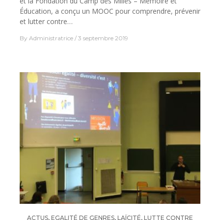
et la Fondation du Camp des Milles – Mémoire et
Éducation, a conçu un MOOC pour comprendre, prévenir
et lutter contre…
By
Administratrice
3 septembre 2019
ACTUS
,
EGALITÉ DE GENRES
,
LAÏCITÉ
,
LUTTE CONTRE