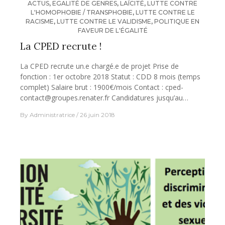
ACTUS
,
EGALITÉ DE GENRES
,
LAÏCITÉ
,
LUTTE CONTRE
L'HOMOPHOBIE / TRANSPHOBIE
,
LUTTE CONTRE LE
RACISME
,
LUTTE CONTRE LE VALIDISME
,
POLITIQUE EN
FAVEUR DE L'ÉGALITÉ
La CPED recrute !
La CPED recrute un.e chargé.e de projet Prise de
fonction : 1er octobre 2018 Statut : CDD 8 mois (temps
complet) Salaire brut : 1900€/mois Contact : cped-
contact@groupes.renater.fr Candidatures jusqu’au…
By
Administratrice
26 juin 2018