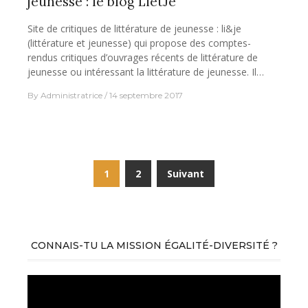
jeunesse : le blog LietJe
Site de critiques de littérature de jeunesse : li&je
(littérature et jeunesse) qui propose des comptes-
rendus critiques d’ouvrages récents de littérature de
jeunesse ou intéressant la littérature de jeunesse. Il…
By
Administratrice
14 septembre 2017
Navigation
1
2
Suivant
des
articles
CONNAIS-TU LA MISSION ÉGALITÉ-DIVERSITÉ ?
Lecteur
vidéo