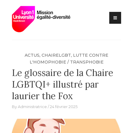
Lutte contre les VSS et
Skip
Mission
discriminations
to
égalité –
content
diversité –
Université
Claude
Bernard Lyon
ACTUS
,
CHAIRELGBT
,
LUTTE CONTRE
1
L'HOMOPHOBIE / TRANSPHOBIE
Le glossaire de la Chaire
LGBTQI+ illustré par
laurier the Fox
By
Administratrice
24 février 2025