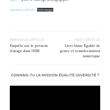
Glossaire LGBTQI+
Télécharger
Navigation
PREVIOUS ARTICLE
NEXT ARTICLE
de
Enquête sur le prénom
Livre blanc Égalité de
d’usage dans l’ESR
genre et transformation
l’article
numérique
CONNAIS-TU LA MISSION ÉGALITÉ-DIVERSITÉ ?
Lecteur
vidéo