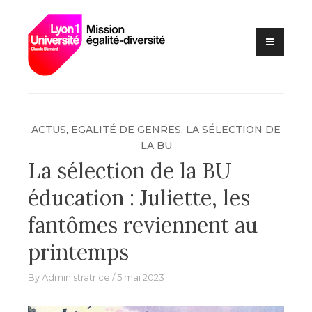
Lutte contre les VSS et
Skip
Mission
discriminations
to
égalité –
content
diversité –
Université
Claude
Bernard Lyon
ACTUS
,
EGALITÉ DE GENRES
,
LA SÉLECTION DE
1
LA BU
La sélection de la BU
éducation : Juliette, les
fantômes reviennent au
printemps
By
Administratrice
5 mai 2023