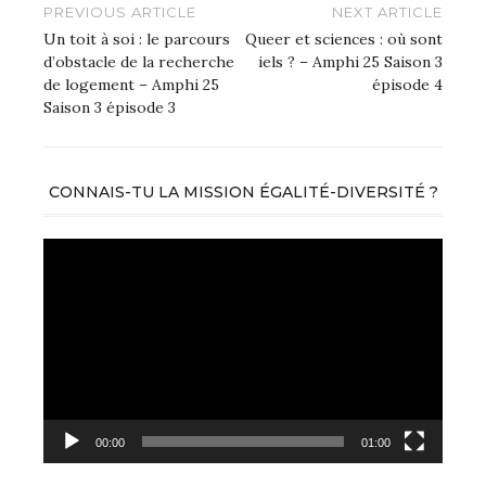
Navigation
PREVIOUS ARTICLE
NEXT ARTICLE
de
Un toit à soi : le parcours
Queer et sciences : où sont
d’obstacle de la recherche
iels ? – Amphi 25 Saison 3
l’article
de logement – Amphi 25
épisode 4
Saison 3 épisode 3
CONNAIS-TU LA MISSION ÉGALITÉ-DIVERSITÉ ?
Lecteur
vidéo
00:00
01:00