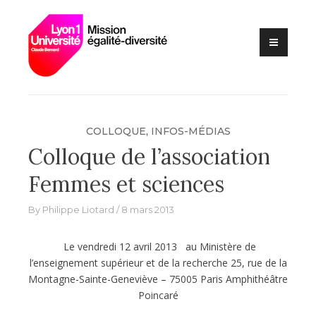
Lutte contre les VSS et
Skip
Mission
discriminations
to
égalité –
content
diversité –
Université
Claude
Bernard Lyon
COLLOQUE
,
INFOS-MÉDIAS
1
Colloque de l’association
Femmes et sciences
By
Philippe Liotard
8 mars 2013
Le vendredi 12 avril 2013 au Ministère de
l’enseignement supérieur et de la recherche 25, rue de la
Montagne-Sainte-Geneviève – 75005 Paris Amphithéâtre
Poincaré