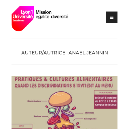
Lutte contre les VSS et
Skip
Mission
discriminations
to
égalité –
content
diversité –
Université
Claude
Bernard Lyon
AUTEUR/AUTRICE :
ANAEL.JEANNIN
1