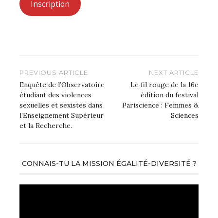
Inscription
Navigation
PREVIOUS ARTICLE
NEXT ARTICLE
de
Enquête de l’Observatoire
Le fil rouge de la 16e
étudiant des violences
édition du festival
l’article
sexuelles et sexistes dans
Pariscience : Femmes &
l’Enseignement Supérieur
Sciences
et la Recherche.
CONNAIS-TU LA MISSION ÉGALITÉ-DIVERSITÉ ?
Lecteur
vidéo