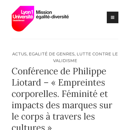
Lutte contre les VSS et
Skip
Mission
discriminations
to
égalité –
content
diversité –
Université
Claude
Bernard Lyon
ACTUS
,
EGALITÉ DE GENRES
,
LUTTE CONTRE LE
1
VALIDISME
Conférence de Philippe
Liotard – « Empreintes
corporelles. Féminité et
impacts des marques sur
le corps à travers les
cultures »