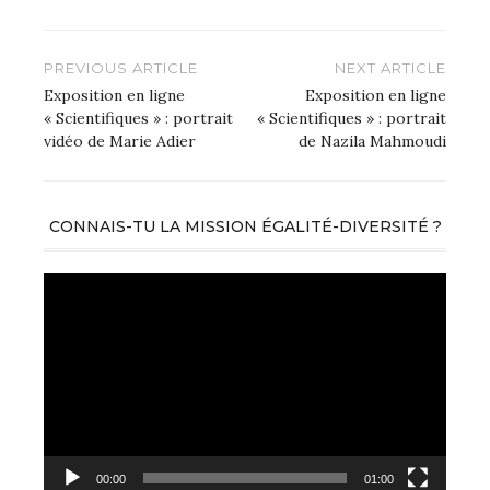
Navigation
PREVIOUS ARTICLE
NEXT ARTICLE
de
Exposition en ligne
Exposition en ligne
« Scientifiques » : portrait
« Scientifiques » : portrait
l’article
vidéo de Marie Adier
de Nazila Mahmoudi
CONNAIS-TU LA MISSION ÉGALITÉ-DIVERSITÉ ?
Lecteur
vidéo
00:00
01:00