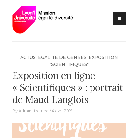
Lutte contre les VSS et
Skip
Mission
discriminations
to
égalité –
content
diversité –
Université
Claude
Bernard Lyon
ACTUS
,
EGALITÉ DE GENRES
,
EXPOSITION
1
"SCIENTIFIQUES"
Exposition en ligne
« Scientifiques » : portrait
de Maud Langlois
By
Administratrice
4 avril 2019