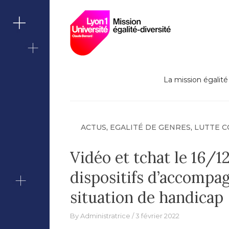
Lutte contre le
Missi
Berna
La mission égalité 
ACTUS
,
EGALITÉ DE GENRES
,
LUTTE C
Vidéo et tchat le 16/1
dispositifs d’accompa
situation de handicap
By
Administratrice
3 février 2022