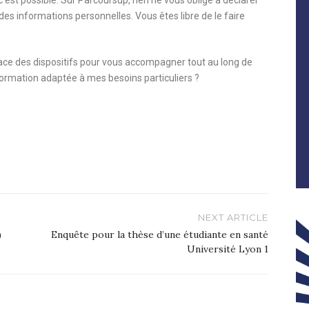
c’est possible. Sur Parcoursup, rien ne vous oblige à déclarer
es informations personnelles. Vous êtes libre de le faire
lace des dispositifs pour vous accompagner tout au long de
ormation adaptée à mes besoins particuliers ?
NEXT ARTICLE
)
Enquête pour la thèse d’une étudiante en santé
Université Lyon 1