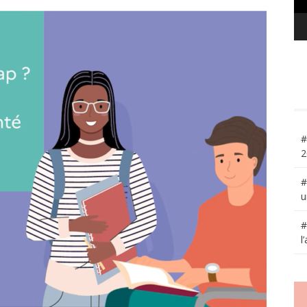
#
2
#
u
#
l