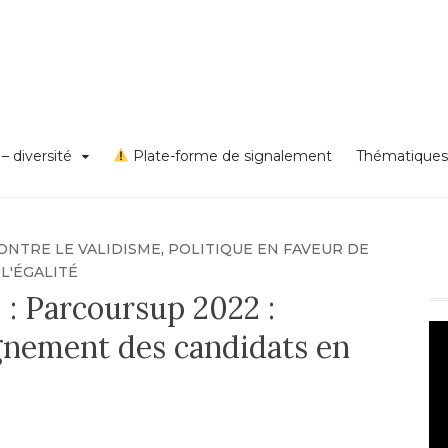
s VSS et discriminations
on égalité – diversité – Un
rd Lyon 1
– diversité
Plate-forme de signalement
Thématiques
ONTRE LE VALIDISME
,
POLITIQUE EN FAVEUR DE
L'ÉGALITÉ
2 : Parcoursup 2022 :
Le
gnement des candidats en
vi