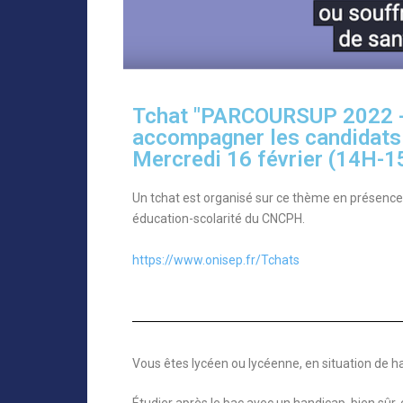
Tchat "PARCOURSUP 2022 - 
accompagner les candidats 
Mercredi 16 février (14H-
Un tchat est organisé sur ce thème en présenc
éducation-scolarité du CNCPH.
https://www.onisep.fr/Tchats
Vous êtes lycéen ou lycéenne, en situation de ha