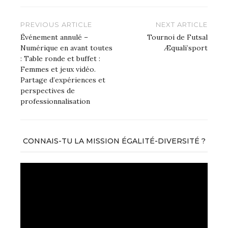
Navigation
PREVIOUS ARTICLE
NEXT ARTICLE
de
Événement annulé –
Tournoi de Futsal
Numérique en avant toutes
Æquali’sport
l’article
: Table ronde et buffet :
Femmes et jeux vidéo.
Partage d’expériences et
perspectives de
professionnalisation
CONNAIS-TU LA MISSION ÉGALITÉ-DIVERSITÉ ?
Lecteur
vidéo