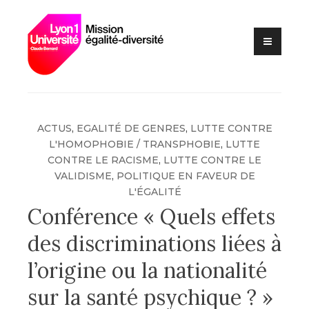
Lutte contre les VSS et
Skip
Mission
discriminations
to
égalité –
content
diversité –
Université
Claude
Bernard Lyon
ACTUS
,
EGALITÉ DE GENRES
,
LUTTE CONTRE
1
L'HOMOPHOBIE / TRANSPHOBIE
,
LUTTE
CONTRE LE RACISME
,
LUTTE CONTRE LE
VALIDISME
,
POLITIQUE EN FAVEUR DE
L'ÉGALITÉ
Conférence « Quels effets
des discriminations liées à
l’origine ou la nationalité
sur la santé psychique ? »