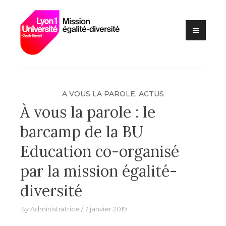
Lutte contre les VSS et
Skip
Mission
discriminations
to
égalité –
content
diversité –
Université
Claude
Bernard Lyon
A VOUS LA PAROLE
,
ACTUS
1
À vous la parole : le
barcamp de la BU
Education co-organisé
par la mission égalité-
diversité
By
Administratrice
7 janvier 2019