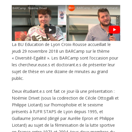
La BU Education de Lyon Croix-Rousse accueillait le
jeudi 29 novembre 2018 un BARCamp sur le thème
« Diversité-Egalité ». Les BARCamp sont l’occasion pour
les chercheur.euse.s et doctorant.e.s de présenter leur
sujet de thèse en une dizaine de minutes au grand
public.
Deux étudiant.e.s ont fait ce jour-là une présentation :
Noémie Drivet (sous la codirection de Cécile Ottogalli et
Philippe Liotard) sur l’homophobie et le sexisme
présents à l’UFR STAPS de Lyon depuis 1995, et
Guillaume Jomand (dirigé par Aurélie Epron et Philippe
Liotard) au sujet de la féminisation de la lutte sportive
en France entre 1971 et 2004, tous deux membres du