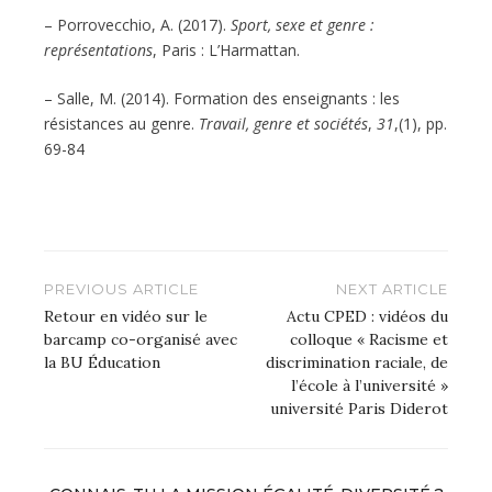
– Porrovecchio, A. (2017).
Sport, sexe et genre :
représentations
, Paris : L’Harmattan.
– Salle, M. (2014). Formation des enseignants : les
résistances au genre.
Travail, genre et sociétés
,
31
,(1), pp.
69-84
Navigation
PREVIOUS ARTICLE
NEXT ARTICLE
de
Retour en vidéo sur le
Actu CPED : vidéos du
barcamp co-organisé avec
colloque « Racisme et
l’article
la BU Éducation
discrimination raciale, de
l’école à l’université »
université Paris Diderot