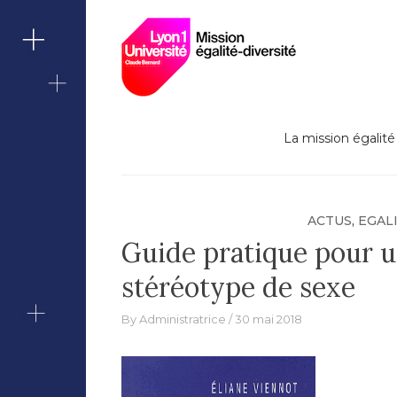
Lutte contre le
Skip
Missi
to
content
Berna
La mission égalité 
ACTUS
,
EGAL
Guide pratique pour 
stéréotype de sexe
By
Administratrice
30 mai 2018