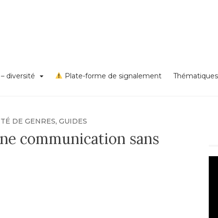
s VSS et discriminations
on égalité – diversité – Un
rd Lyon 1
– diversité
Plate-forme de signalement
Thématiques
ITÉ DE GENRES
,
GUIDES
une communication sans
Le
vi