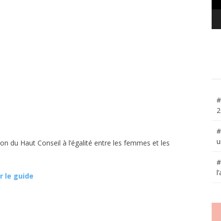
#
2
#
u
on du Haut Conseil à l’égalité entre les femmes et les
#
l
r le guide