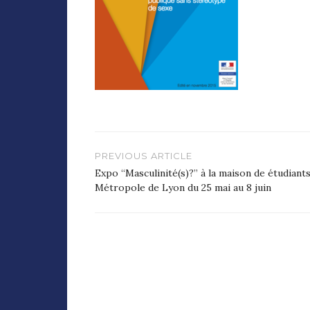
Navigation
PREVIOUS ARTICLE
de
Expo “Masculinité(s)?” à la maison de étudiant
Métropole de Lyon du 25 mai au 8 juin
l’article