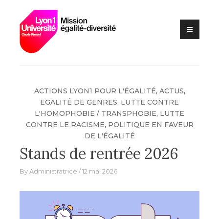
Lutte contre les VSS et
Mission
discriminations
égalité –
diversité –
Université
Claude
Bernard Lyon
ACTIONS LYON1 POUR L'ÉGALITÉ
,
ACTUS
,
1
EGALITÉ DE GENRES
,
LUTTE CONTRE
L'HOMOPHOBIE / TRANSPHOBIE
,
LUTTE
CONTRE LE RACISME
,
POLITIQUE EN FAVEUR
DE L'ÉGALITÉ
Stands de rentrée 2026
By
Administratrice
12 mai 2026