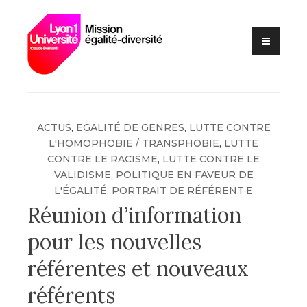
Lutte contre les VSS et
Skip
Mission
discriminations
to
égalité –
content
diversité –
Université
Claude
Bernard Lyon
ACTUS
,
EGALITÉ DE GENRES
,
LUTTE CONTRE
1
L'HOMOPHOBIE / TRANSPHOBIE
,
LUTTE
CONTRE LE RACISME
,
LUTTE CONTRE LE
VALIDISME
,
POLITIQUE EN FAVEUR DE
L'ÉGALITÉ
,
PORTRAIT DE RÉFÉRENT·E
Réunion d’information
pour les nouvelles
référentes et nouveaux
référents