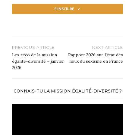
S'INSCRIRE
Ce
champ
devrait
être
Navigation
PREVIOUS ARTICLE
NEXT ARTICLE
laissé
de
Les reco de la mission
Rapport 2026 sur l’état des
vide
égalité-diversité – janvier
lieux du sexisme en France
l’article
2026
CONNAIS-TU LA MISSION ÉGALITÉ-DIVERSITÉ ?
Lecteur
vidéo