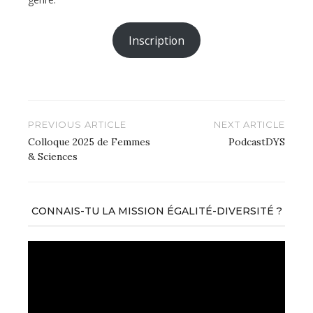
Inscription
Navigation
PREVIOUS ARTICLE
NEXT ARTICLE
de
Colloque 2025 de Femmes
PodcastDYS
& Sciences
l’article
CONNAIS-TU LA MISSION ÉGALITÉ-DIVERSITÉ ?
Lecteur
vidéo