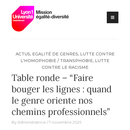
Lutte contre les VSS et
Skip
Mission
discriminations
to
égalité –
content
diversité –
Université
Claude
Bernard Lyon
ACTUS
,
EGALITÉ DE GENRES
,
LUTTE CONTRE
1
L'HOMOPHOBIE / TRANSPHOBIE
,
LUTTE
CONTRE LE RACISME
Table ronde – “Faire
bouger les lignes : quand
le genre oriente nos
chemins professionnels”
By
Administratrice
7 novembre 2025