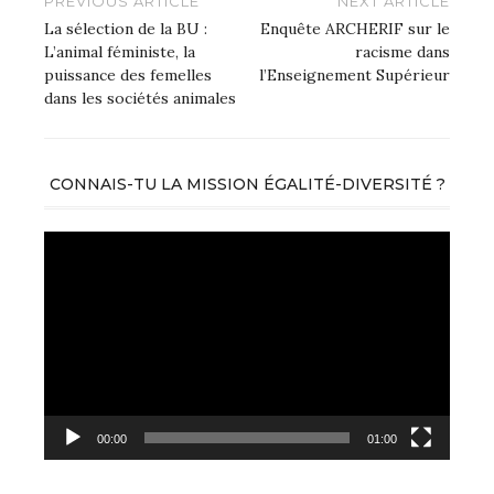
Navigation
PREVIOUS ARTICLE
NEXT ARTICLE
de
La sélection de la BU :
Enquête ARCHERIF sur le
L’animal féministe, la
racisme dans
l’article
puissance des femelles
l’Enseignement Supérieur
dans les sociétés animales
CONNAIS-TU LA MISSION ÉGALITÉ-DIVERSITÉ ?
Lecteur
vidéo
00:00
01:00