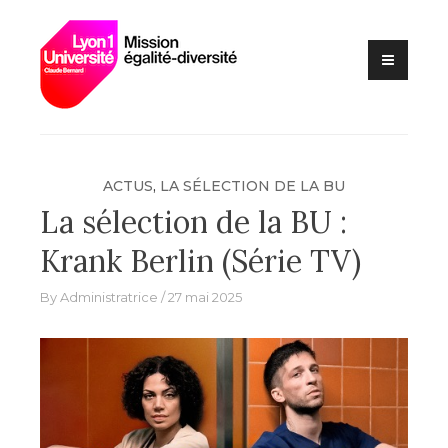
Lutte contre les VSS et
Skip
Mission
discriminations
to
égalité –
content
diversité –
Université
Claude
Bernard Lyon
ACTUS
,
LA SÉLECTION DE LA BU
1
La sélection de la BU :
Krank Berlin (Série TV)
By
Administratrice
27 mai 2025