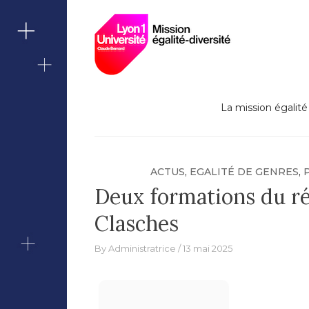
Lutte contre le
Skip
Missi
to
content
Berna
La mission égalité 
ACTUS
,
EGALITÉ DE GENRES
,
Deux formations du r
Clasches
By
Administratrice
13 mai 2025