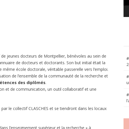
if de jeunes docteurs de Montpellier, bénévoles au sein de
#
nnuaire de docteurs et doctorants. Son but initial était la
2
 même école doctorale, véritable passerelle vers l’emploi.
risation de l’ensemble de la communauté de la recherche et
#
u
mpétences des diplômés
.
ion et de communication, un outil collaboratif et une
#
l
ar le collectif CLASCHES et se tiendront dans les locaux
 dans l’enseignement supérieur et la recherche » à