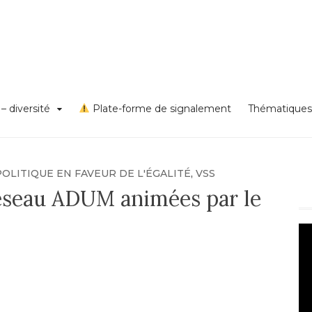
s VSS et discriminations
on égalité – diversité – Un
rd Lyon 1
– diversité
Plate-forme de signalement
Thématiques
POLITIQUE EN FAVEUR DE L'ÉGALITÉ
,
VSS
éseau ADUM animées par le
Le
vi