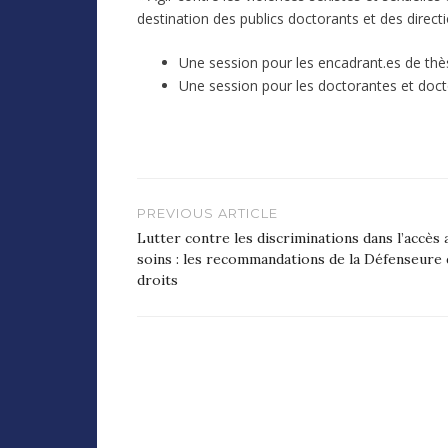
destination des publics doctorants et des direct
Une session pour les encadrant.es de thè
Une session pour les doctorantes et doct
Navigation
PREVIOUS ARTICLE
de
Lutter contre les discriminations dans l’accès 
soins : les recommandations de la Défenseure
l’article
droits