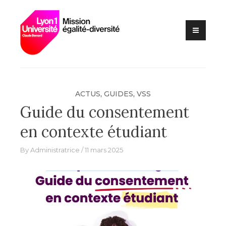
Lutte contre les VSS et
Skip
Mission
discriminations
to
égalité –
content
diversité –
Université
Claude
Bernard Lyon
ACTUS
,
GUIDES
,
VSS
1
Guide du consentement
en contexte étudiant
By
Administratrice
11 mars 2025