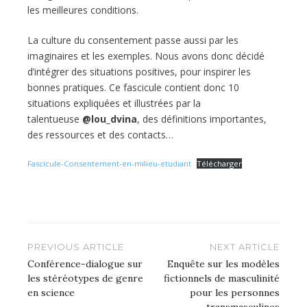
les meilleures conditions.
La culture du consentement passe aussi par les
imaginaires et les exemples. Nous avons donc décidé
d’intégrer des situations positives, pour inspirer les
bonnes pratiques. Ce fascicule contient donc 10
situations expliquées et illustrées par la
talentueuse
@lou_dvina
, des définitions importantes,
des ressources et des contacts…
Fascicule-Consentement-en-milieu-etudiant
Télécharger
Navigation
PREVIOUS ARTICLE
NEXT ARTICLE
de
Conférence-dialogue sur
Enquête sur les modèles
les stéréotypes de genre
fictionnels de masculinité
l’article
en science
pour les personnes
transmasculines