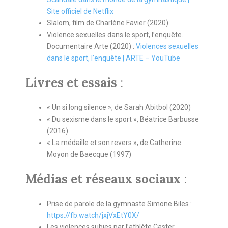
Site officiel de Netflix
Slalom, film de Charlène Favier (2020)
Violence sexuelles dans le sport, l’enquête.
Documentaire Arte (2020) :
Violences sexuelles
dans le sport, l’enquête | ARTE – YouTube
Livres et essais
:
« Un si long silence », de Sarah Abitbol (2020)
« Du sexisme dans le sport », Béatrice Barbusse
(2016)
« La médaille et son revers », de Catherine
Moyon de Baecque (1997)
Médias
et réseaux sociaux
:
Prise de parole de la gymnaste Simone Biles :
https://fb.watch/jxjVxEtY0X/
Les violences subies par l’athlète Caster