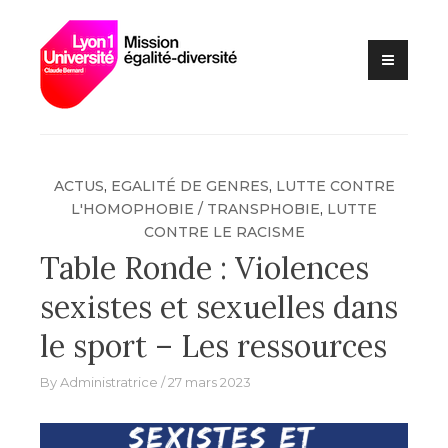
Lutte contre les VSS et
Mission
discriminations
égalité –
diversité –
Université
Claude
Bernard Lyon
ACTUS
,
EGALITÉ DE GENRES
,
LUTTE CONTRE
1
L'HOMOPHOBIE / TRANSPHOBIE
,
LUTTE
CONTRE LE RACISME
Table Ronde : Violences
sexistes et sexuelles dans
le sport – Les ressources
By
Administratrice
27 mars 2023