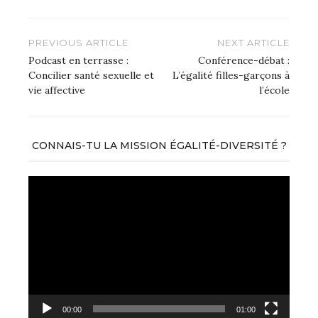
PREVIOUS ARTICLE
NEXT ARTICLE
Podcast en terrasse :
Conférence-débat :
Concilier santé sexuelle et
L’égalité filles-garçons à
vie affective
l’école
CONNAIS-TU LA MISSION ÉGALITÉ-DIVERSITÉ ?
Lecteur
vidéo
00:00
01:00