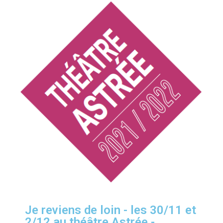
Je reviens de loin - les 30/11 et
2/12 au théâtre Astrée -