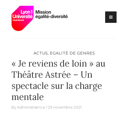
Lutte contre les VSS et
Mission
discriminations
égalité –
diversité –
Université
Claude
Bernard Lyon
ACTUS
,
EGALITÉ DE GENRES
1
« Je reviens de loin » au
Théâtre Astrée – Un
spectacle sur la charge
mentale
By
Administratrice
29 novembre 2021