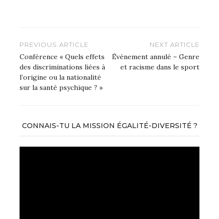
Navigation
PREVIOUS ARTICLE
NEXT ARTICLE
de
Conférence « Quels effets
Événement annulé – Genre
des discriminations liées à
et racisme dans le sport
l’article
l’origine ou la nationalité
sur la santé psychique ? »
CONNAIS-TU LA MISSION ÉGALITÉ-DIVERSITÉ ?
Lecteur
vidéo