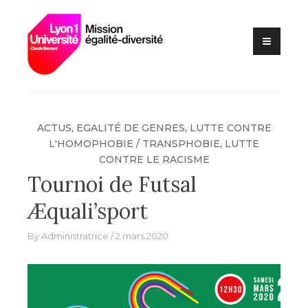
Lutte contre les VSS et
Skip
Mission
discriminations
to
égalité –
content
diversité –
Université
Claude
Bernard Lyon
ACTUS
,
EGALITÉ DE GENRES
,
LUTTE CONTRE
1
L'HOMOPHOBIE / TRANSPHOBIE
,
LUTTE
CONTRE LE RACISME
Tournoi de Futsal
Æquali’sport
By
Administratrice
2 mars 2020