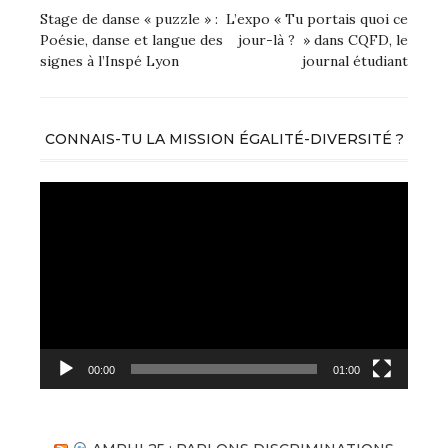
de
Stage de danse « puzzle » :
L’expo « Tu portais quoi ce
Poésie, danse et langue des
jour-là ? » dans CQFD, le
l’article
signes à l’Inspé Lyon
journal étudiant
CONNAIS-TU LA MISSION ÉGALITÉ-DIVERSITÉ ?
Lecteur
vidéo
00:00
01:00