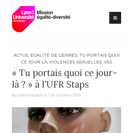
Lutte contre les VSS et
Skip
Mission
discriminations
to
égalité –
content
diversité –
Université
Claude
Bernard Lyon
ACTUS
,
EGALITÉ DE GENRES
,
TU PORTAIS QUOI
1
CE JOUR LÀ
,
VIOLENCES SEXUELLES
,
VSS
« Tu portais quoi ce jour-
là ? » à l’UFR Staps
By
Administratrice
28 octobre 2019