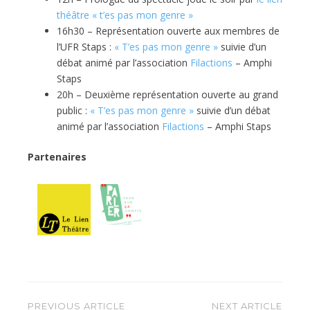
théâtre « t’es pas mon genre »
16h30 – Représentation ouverte aux membres de
l’UFR Staps :
« T’es pas mon genre »
suivie d’un
débat animé par l’association
Filactions
– Amphi
Staps
20h – Deuxième représentation ouverte au grand
public :
« T’es pas mon genre »
suivie d’un débat
animé par l’association
Filactions
– Amphi Staps
Partenaires
Navigation
PREVIOUS ARTICLE
NEXT ARTICLE