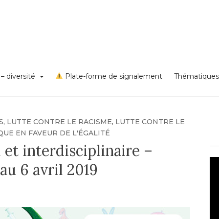
s VSS et discriminations
on égalité – diversité – Un
rd Lyon 1
– diversité
Plate-forme de signalement
Thématiques
S
,
LUTTE CONTRE LE RACISME
,
LUTTE CONTRE LE
QUE EN FAVEUR DE L'ÉGALITÉ
 et interdisciplinaire –
Le
au 6 avril 2019
vi