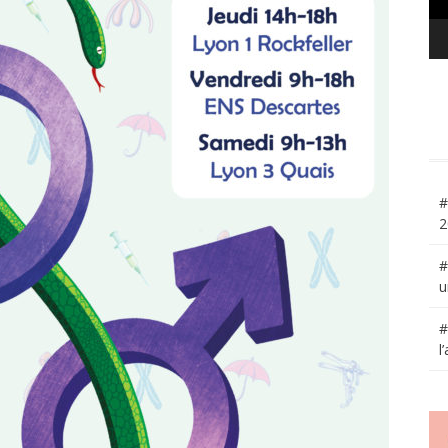
#
2
#
u
#
l