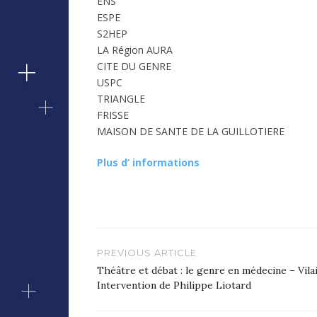
ENS
ESPE
S2HEP
LA Région AURA
CITE DU GENRE
USPC
TRIANGLE
FRISSE
MAISON DE SANTE DE LA GUILLOTIERE
Plus d’ informations
Navigation
PREVIOUS ARTICLE
de
Théâtre et débat : le genre en médecine – Vila
Intervention de Philippe Liotard
l’article