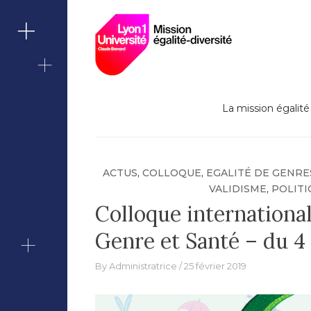
Lutte contre le
Skip
Missi
to
content
Berna
La mission égalité 
ACTUS
,
COLLOQUE
,
EGALITÉ DE GENRE
VALIDISME
,
POLITI
Colloque international
Genre et Santé – du 4 
By
Administratrice
25 février 2019