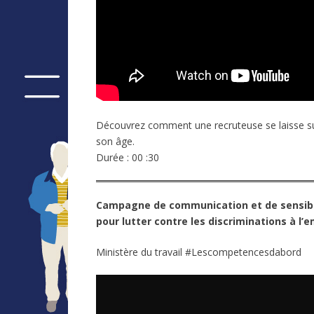
Découvrez comment une recruteuse se laisse 
son âge.
Durée : 00 :30
Campagne de communication et de sensibil
pour lutter contre les discriminations à l
Ministère du travail #Lescompetencesdabord