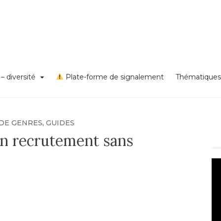
s VSS et discriminations
on égalité – diversité – Un
rd Lyon 1
– diversité
Plate-forme de signalement
Thématiques
 DE GENRES
,
GUIDES
un recrutement sans
Le
vi