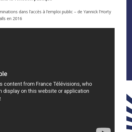
minations dans l’accès à l’emploi public – de Yannick l’Horty
alls en 2016