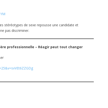
TYM
es stéréotypes de sexe repousse une candidate et
ne pas discriminer.
hère professionnelle – Réagir peut tout changer
ser
ue=25&v=svVEt6ZZGDg