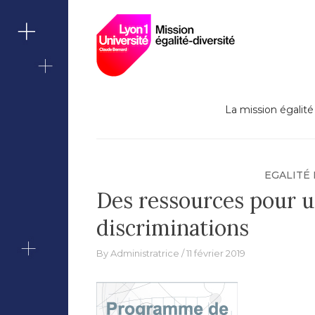
Lutte contre le
Skip
Missi
to
content
Berna
La mission égalité 
EGALITÉ
Des ressources pour 
discriminations
By
Administratrice
11 février 2019