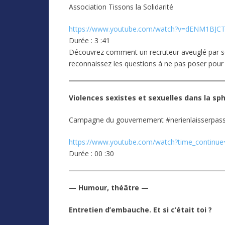
Association Tissons la Solidarité
https://www.youtube.com/watch?v=dENM1BJC
Durée : 3 :41
Découvrez comment un recruteur aveuglé par s
reconnaissez les questions à ne pas poser pour 
Violences sexistes et sexuelles dans la sp
Campagne du gouvernement #nerienlaisserpas
https://www.youtube.com/watch?time_contin
Durée : 00 :30
— Humour, théâtre —
Entretien d’embauche. Et si c’était toi ?