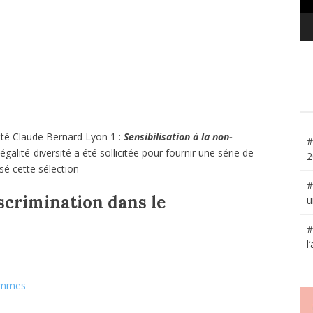
sité Claude Bernard Lyon 1 :
Sensibilisation à la non-
#
 égalité-diversité a été sollicitée pour fournir une série de
2
isé cette sélection
#
iscrimination dans le
u
#
l
hommes