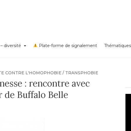
s VSS et discriminations
on égalité – diversité – Un
rd Lyon 1
– diversité
Plate-forme de signalement
Thématiques
TE CONTRE L'HOMOPHOBIE / TRANSPHOBIE
unesse : rencontre avec
 de Buffalo Belle
Le
vi