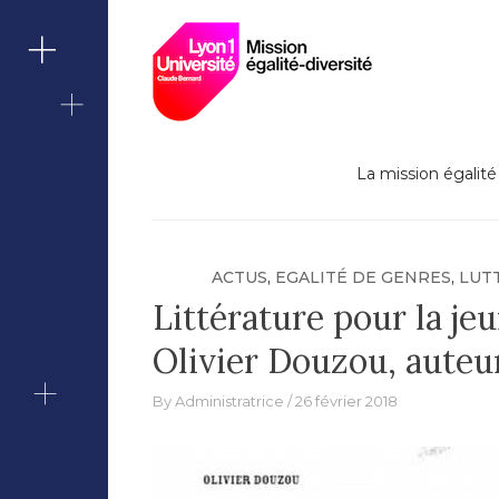
Lutte contre le
Skip
Missi
to
content
Berna
La mission égalité 
ACTUS
,
EGALITÉ DE GENRES
,
LUT
Littérature pour la je
Olivier Douzou, auteur
By
Administratrice
26 février 2018