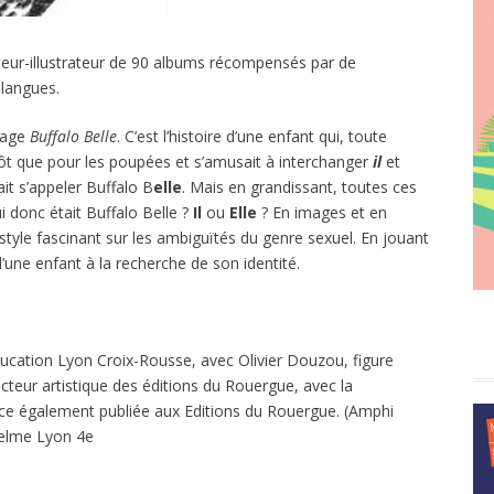
uteur-illustrateur de 90 albums récompensés par de
 langues.
rage
Buffalo Belle
. C’est l’histoire d’une enfant qui, toute
lutôt que pour les poupées et s’amusait à interchanger
il
et
rait s’appeler Buffalo B
elle
. Mais en grandissant, toutes ces
ui donc était Buffalo Belle ?
Il
ou
Elle
? En images et en
style fascinant sur les ambiguïtés du genre sexuel. En jouant
s d’une enfant à la recherche de son identité.
ducation Lyon Croix-Rousse, avec Olivier Douzou, figure
ecteur artistique des éditions du Rouergue, avec la
trice également publiée aux Editions du Rouergue. (Amphi
selme Lyon 4e