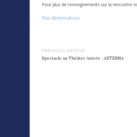
Pour plus de renseignements sur la rencontre 
Plus d’informations
Navigation
PREVIOUS ARTICLE
de
Spectacle au Théâtre Astrée : AETERNA
l’article