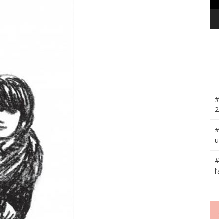
#
2
#
u
#
l