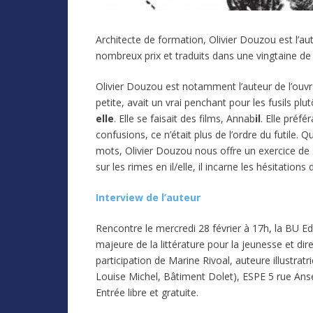
Architecte de formation, Olivier Douzou est l’a
nombreux prix et traduits dans une vingtaine de
Olivier Douzou est notamment l’auteur de l’ouv
petite, avait un vrai penchant pour les fusils p
elle
. Elle se faisait des films, Annab
il
. Elle préfé
confusions, ce n’était plus de l’ordre du futile. Q
mots, Olivier Douzou nous offre un exercice de 
sur les rimes en il/elle, il incarne les hésitation
Interview de l’auteur
Rencontre le mercredi 28 février à 17h, la BU E
majeure de la littérature pour la jeunesse et dir
participation de Marine Rivoal, auteure illustra
Louise Michel, Bâtiment Dolet), ESPE 5 rue An
Entrée libre et gratuite.