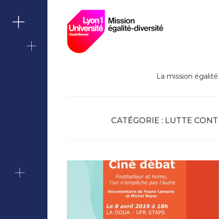
Lutte contre le
Skip
Missi
to
content
Berna
La mission égalité 
CATÉGORIE :
LUTTE CONT