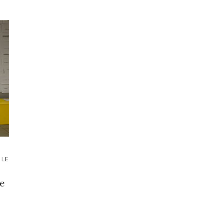
 LE
le