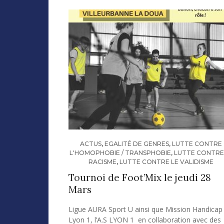
ACTUS
,
EGALITÉ DE GENRES
,
LUTTE CONTRE
L'HOMOPHOBIE / TRANSPHOBIE
,
LUTTE CONTRE
RACISME
,
LUTTE CONTRE LE VALIDISME
Tournoi de Foot’Mix le jeudi 28
Mars
Ligue AURA Sport U ainsi que Mission Handicap
Lyon 1, l’A.S LYON 1 en collaboration avec des