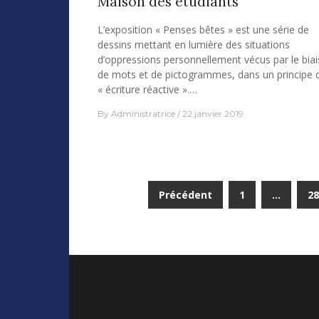
Maison des étudiants
L’exposition « Penses bêtes » est une série de
dessins mettant en lumière des situations
d’oppressions personnellement vécus par le biai
de mots et de pictogrammes, dans un principe d
« écriture réactive ».…
By
Administratrice
22 janvier 2019
Navigation
Précédent
1
…
28
des
articles