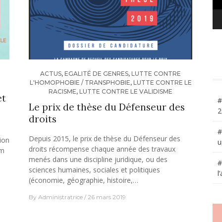
ACTUS
,
EGALITÉ DE GENRES
,
LUTTE CONTRE
L'HOMOPHOBIE / TRANSPHOBIE
,
LUTTE CONTRE LE
RACISME
,
LUTTE CONTRE LE VALIDISME
et
#
Le prix de thèse du Défenseur des
2
droits
#
Depuis 2015, le prix de thèse du Défenseur des
ion
u
droits récompense chaque année des travaux
lm
menés dans une discipline juridique, ou des
#
sciences humaines, sociales et politiques
l
(économie, géographie, histoire,…
By
Administratrice
26 mars 2019