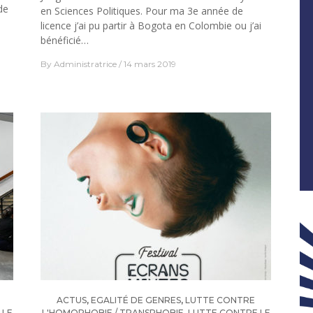
de
en Sciences Politiques. Pour ma 3e année de
licence j’ai pu partir à Bogota en Colombie ou j’ai
bénéficié…
By
Administratrice
14 mars 2019
ACTUS
,
EGALITÉ DE GENRES
,
LUTTE CONTRE
 LE
L'HOMOPHOBIE / TRANSPHOBIE
,
LUTTE CONTRE LE