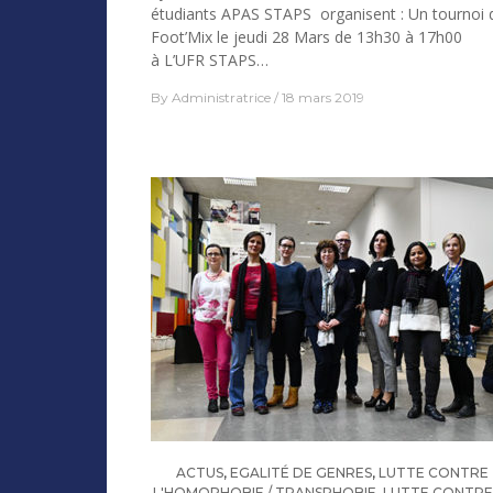
étudiants APAS STAPS organisent : Un tournoi 
Foot’Mix le jeudi 28 Mars de 13h30 à 17h00
à L’UFR STAPS…
By
Administratrice
18 mars 2019
ACTUS
,
EGALITÉ DE GENRES
,
LUTTE CONTRE
L'HOMOPHOBIE / TRANSPHOBIE
,
LUTTE CONTRE