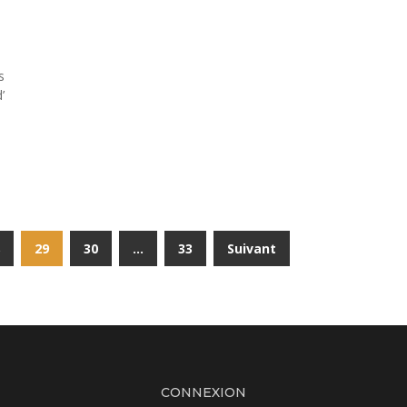
s
’
29
30
…
33
Suivant
CONNEXION