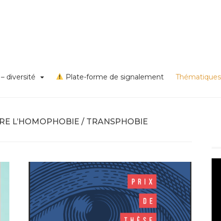
s VSS et discriminations
on égalité – diversité – Un
rd Lyon 1
– diversité
Plate-forme de signalement
Thématiques
RE L’HOMOPHOBIE / TRANSPHOBIE
Le
vi