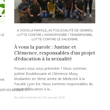
A VOUS LA PAROLE
,
ACTUS
,
EGALITÉ DE GENRES
,
 LE
LUTTE CONTRE L'HOMOPHOBIE / TRANSPHOBIE
,
LUTTE CONTRE LE VALIDISME
À vous la parole : Justine et
Clémence, responsables d’un projet
d’éducation à la sexualité
Pouvez-vous vous présenter ? Nous sommes
Justine Boulekouane et Clémence Musy,
e
étudiantes en 3ème année de Médecine à la
ent
Faculté Lyon Est. Nous sommes responsables du
projet d’Éducation à la…
566916540486471/?
By
Administratrice
30 janvier 2019