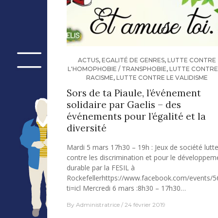
ACTUS
,
EGALITÉ DE GENRES
,
LUTTE CONTRE
L'HOMOPHOBIE / TRANSPHOBIE
,
LUTTE CONTRE
RACISME
,
LUTTE CONTRE LE VALIDISME
Sors de ta Piaule, l’événement
solidaire par Gaelis – des
événements pour l’égalité et la
diversité
Mardi 5 mars 17h30 – 19h : Jeux de société lutt
contre les discrimination et pour le développem
durable par la FESIL à
Rockefellerhttps://www.facebook.com/events/
ti=icl Mercredi 6 mars :8h30 – 17h30…
By
Administratrice
24 février 2019