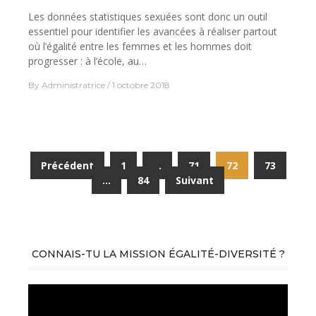
Les données statistiques sexuées sont donc un outil
essentiel pour identifier les avancées à réaliser partout
où l’égalité entre les femmes et les hommes doit
progresser : à l’école, au…
By
Administratrice
1 octobre 2018
Navigation
Précédent
1
…
71
72
73
des
…
84
Suivant
articles
CONNAIS-TU LA MISSION ÉGALITÉ-DIVERSITÉ ?
Lecteur
vidéo